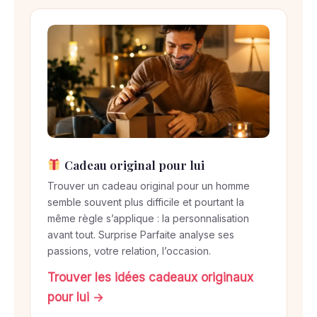
e
n
3
é
t
a
p
e
s
Cadeau original pour lui
Trouver un cadeau original pour un homme
semble souvent plus difficile et pourtant la
même règle s’applique : la personnalisation
avant tout. Surprise Parfaite analyse ses
passions, votre relation, l’occasion.
Trouver les idées cadeaux originaux
pour lui →