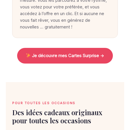
u
mesure. Vous les parcourez à votre rythme,
vous votez pour votre préférée, et vous
v
accédez à l’offre en un clic. Et si aucune ne
e
vous fait rêver, vous en générez de
l
nouvelles … gratuitement !
e
c
a
Je découvre mes Cartes Surprise →
d
e
a
u
i
d
POUR TOUTES LES OCCASIONS
é
Des idées cadeaux originaux
a
pour toutes les occasions
l