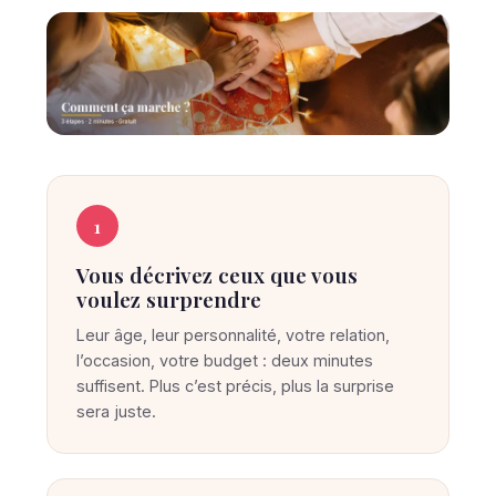
C
C
O
o
1
M
M
m
E
Vous décrivez ceux que vous
m
N
voulez surprendre
T
e
Ç
Leur âge, leur personnalité, votre relation,
A
n
M
l’occasion, votre budget : deux minutes
t
A
suffisent. Plus c’est précis, plus la surprise
R
S
sera juste.
C
u
H
E
r