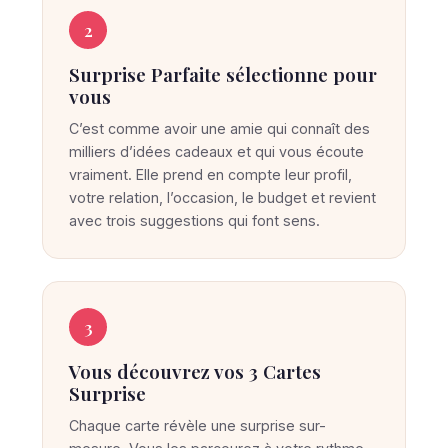
p
r
2
i
Surprise Parfaite sélectionne pour
s
vous
e
C’est comme avoir une amie qui connaît des
P
milliers d’idées cadeaux et qui vous écoute
a
vraiment. Elle prend en compte leur profil,
r
votre relation, l’occasion, le budget et revient
f
avec trois suggestions qui font sens.
a
i
t
3
e
t
Vous découvrez vos 3 Cartes
r
Surprise
o
Chaque carte révèle une surprise sur-